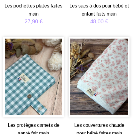
Les pochettes plates faites
Les sacs à dos pour bébé et
main
enfant faits main
27,90
€
48,00
€
Les protèges carnets de
Les couvertures chaude
santé fait main
pour bébé faites main