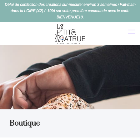
Délai de confection des créations sur-mesure: environ 3 semaines / Fait-main
dans la LOIRE (42) / -10% sur votre première commande avec le code
BIENVENUE10.
Boutique