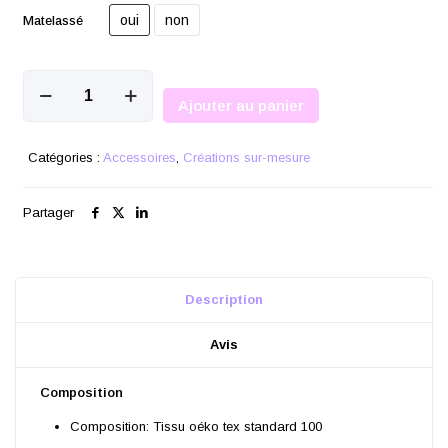
oui
non
Matelassé
quantité
de
Ajouter au panier
La
pochette
plate
Catégories :
Accessoires
,
Créations sur-mesure
faite
main
Partager
Description
Avis
Composition
Composition: Tissu oéko tex
standard 100