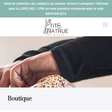
Délai de confection des créations sur-mesure: environ 3 semaines / Fait-main
dans la LOIRE (42) / -10% sur votre première commande avec le code
BIENVENUE10.
Boutique