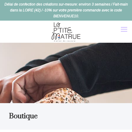
Délai de confection des créations sur-mesure: environ 3 semaines / Fait-main
dans la LOIRE (42) / -10% sur votre première commande avec le code
BIENVENUE10.
Boutique