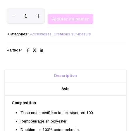
quantité
de
Ajouter au panier
Sac
de
voyage
Catégories :
Accessoires
,
Créations sur-mesure
Partager
Description
Avis
Composition
Tissu coton certifié oeko tex standard 100
Rembourrage en polyester
Doublure en 100% coton oeko tex