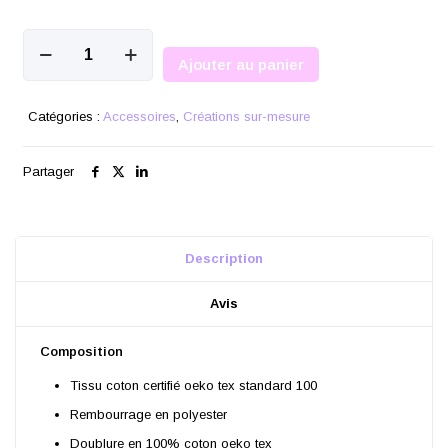
quantité
de
Ajouter au panier
Sac
de
voyage
Catégories :
Accessoires
,
Créations sur-mesure
Partager
Description
Avis
Composition
Tissu coton certifié oeko tex standard 100
Rembourrage en polyester
Doublure en 100% coton oeko tex