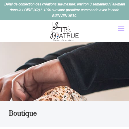
Délai de confection des créations sur-mesure: environ 3 semaines / Fait-main
dans la LOIRE (42) / -10% sur votre première commande avec le code
BIENVENUE10.
Boutique