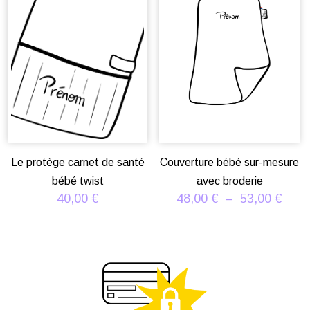
Le protège carnet de santé
Couverture bébé sur-mesure
bébé twist
avec broderie
Plag
40,00
€
48,00
€
–
53,00
€
de
prix :
48,0
à
53,0