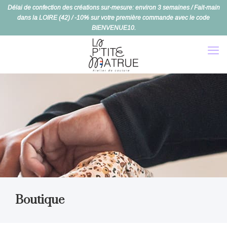
Délai de confection des créations sur-mesure: environ 3 semaines / Fait-main
dans la LOIRE (42) / -10% sur votre première commande avec le code
BIENVENUE10.
Boutique