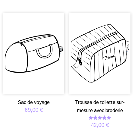
Sac de voyage
Trousse de toilette sur-
69,00
€
mesure avec broderie
Note
42,00
€
5.00
sur 5