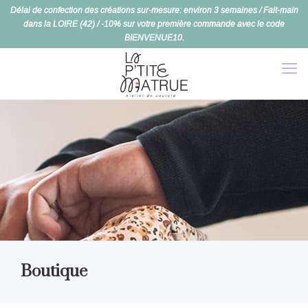
Délai de confection des créations sur-mesure: environ 3 semaines / Fait-main
dans la LOIRE (42) / -10% sur votre première commande avec le code
BIENVENUE10.
Boutique