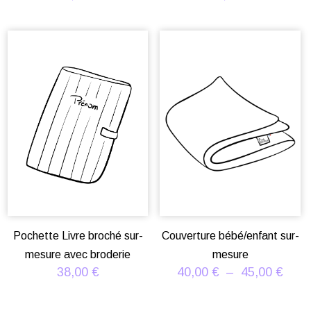
Pochette Livre broché sur-
Couverture bébé/enfant sur-
mesure avec broderie
mesure
Plag
38,00
€
40,00
€
–
45,00
€
de
prix :
40,0