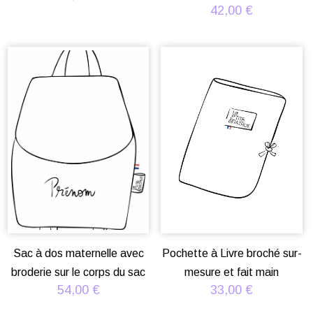
Note
42,00
€
5.00
sur 5
Sac à dos maternelle avec
Pochette à Livre broché sur-
broderie sur le corps du sac
mesure et fait main
54,00
€
33,00
€