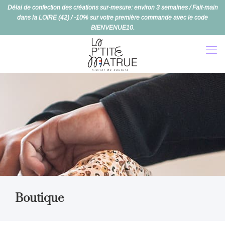
Délai de confection des créations sur-mesure: environ 3 semaines / Fait-main
dans la LOIRE (42) / -10% sur votre première commande avec le code
BIENVENUE10.
Boutique