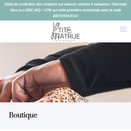
Délai de confection des créations sur-mesure: environ 3 semaines / Fait-main
dans la LOIRE (42) / -10% sur votre première commande avec le code
BIENVENUE10.
Boutique